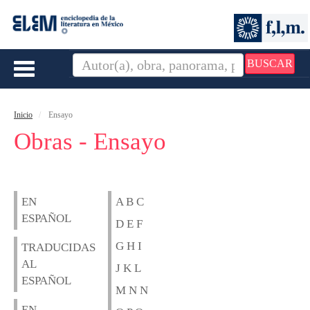
BUSCAR
Toggle
navigation
Inicio
Ensayo
Obras - Ensayo
EN
A B C
ESPAÑOL
D E F
G H I
TRADUCIDAS
AL
J K L
ESPAÑOL
M N N
EN