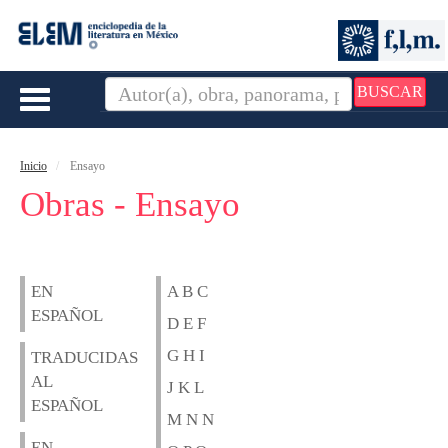
BUSCAR
Toggle
navigation
Inicio
Ensayo
Obras - Ensayo
EN
A B C
ESPAÑOL
D E F
G H I
TRADUCIDAS
AL
J K L
ESPAÑOL
M N N
EN