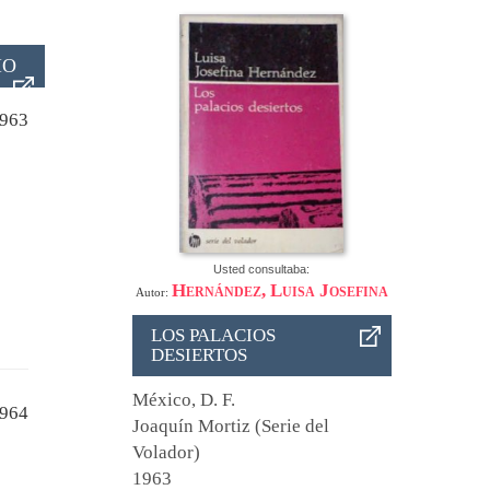
IO
963
Usted consultaba:
Hernández, Luisa Josefina
Autor:
LOS PALACIOS
DESIERTOS
México, D. F.
964
Joaquín Mortiz (Serie del
Volador)
1963