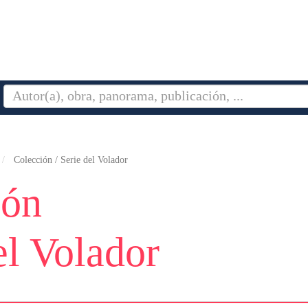
Colección / Serie del Volador
ión
el Volador