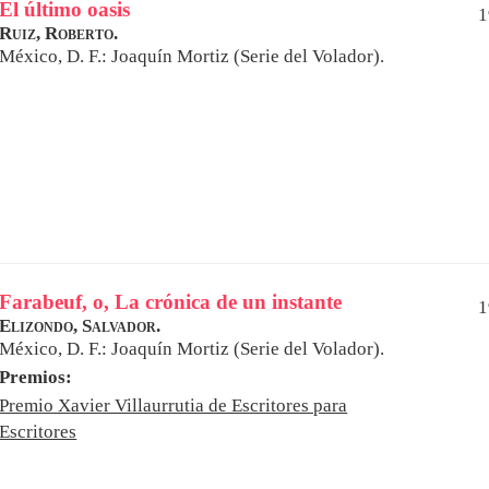
El último oasis
1
Ruiz, Roberto.
México, D. F.: Joaquín Mortiz (Serie del Volador).
Farabeuf, o, La crónica de un instante
1
Elizondo, Salvador.
México, D. F.: Joaquín Mortiz (Serie del Volador).
Premios:
Premio Xavier Villaurrutia de Escritores para
Escritores