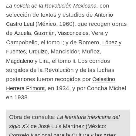
con
La novela de la Revolución Mexicana
,
selección de textos y estudios de
Antonio
(México, 1960), que recogen obras
Castro Leal
de
,
,
, Vera y
Azuela
Guzmán
Vasconcelos
i
Campobello, el tomo
; y de Romero,
López y
,
, Mancisidor, Muñoz,
Fuentes
Urquizo
ii
y Lira, el tomo
. Los corridos
Magdaleno
surgidos de la Revolución y de las luchas
posteriores fueron recogidos por
Celestino
, en 1934, y por Concha Michel
Herrera Frimont
en 1938.
Obra de consulta:
La literatura mexicana del
siglo XX
de José Luis Martínez (México:
Consejo Nacional para la Cultura y las Artes,