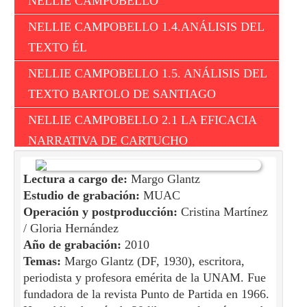
NELLIE CAMPOBELLO
NELLIE CAMPOBELLO 1.4.ANÁLISIS DEL
TEXTO ÉL
NELLIE CAMPOBELLO 1.5. ANÁLISIS DEL
TEXTO BARTOLO DE SANTIAGO
NELLIE CAMPOBELLO 2.1 LA EFICACIA
NARRATIVA DE CARTUCHO
NELLIE CAMPOBELLO 2.2 ELEMENTOS
Lectura a cargo de:
Margo Glantz
LÚDICOS EN LOS TEXTOS DE NELLIE
Estudio de grabación:
MUAC
CAMPOBELLO
Operación y postproducción:
Cristina Martínez
/ Gloria Hernández
NELLIE CAMPOBELLO 2.3 EL ESTILO DE
Año de grabación:
2010
ESCRITURA DE NELLIE CAMPOBELLO
Temas:
Margo Glantz (DF, 1930), escritora,
periodista y profesora emérita de la UNAM. Fue
NELLIE CAMPOBELLO 2.4 ANÁLISIS DEL
fundadora de la revista Punto de Partida en 1966.
TEXTO AGUSTÍN GARCÍA