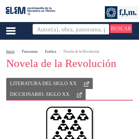
BUSCAR
Toggle
navigation
Inicio
Panoramas
Estética
Novela de la Revolución
Novela de la Revolución
LITERATURA DEL SIGLO XX
DICCIONARIO. SIGLO XX