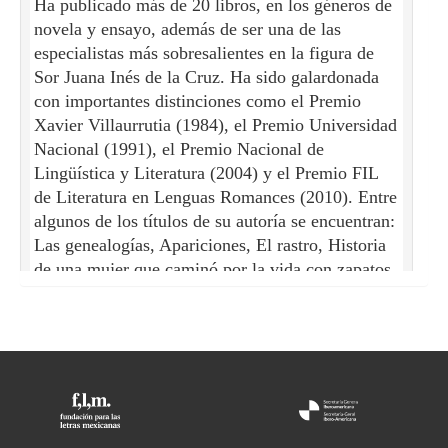
Ha publicado más de 20 libros, en los géneros de
novela y ensayo, además de ser una de las
NELLIE CAMPOBELLO 2.5 ANÁLISIS DE
especialistas más sobresalientes en la figura de
CINCO TEXTOS
Sor Juana Inés de la Cruz. Ha sido galardonada
NELLIE CAMPOBELLO 3.1 LA FAMILIA DE
con importantes distinciones como el Premio
Xavier Villaurrutia (1984), el Premio Universidad
LA REVOLUCIÓN Y EL PAPEL DE LAS
Nacional (1991), el Premio Nacional de
MUJERES
Lingüística y Literatura (2004) y el Premio FIL
NELLIE CAMPOBELLO 3.2 ANÁLISIS DEL
de Literatura en Lenguas Romances (2010). Entre
algunos de los títulos de su autoría se encuentran:
TEXTO CUATRO SOLDADOS SIN 30 30
Las genealogías, Apariciones, El rastro, Historia
NELLIE CAMPOBELLO 3.3 LAS FORMAS DE
de una mujer que caminó por la vida con zapatos
de diseñador y Saña. A continuación
MUERTE EN TEXTOS DE CAMPOBELLO
reproducimos el curso magistral Nellie
NELLIE CAMPOBELLO 3.4 ANÁLISIS DEL
Campobello y la novela de la Revolución
TEXTO LAS TRIPAS DEL GENERAL
Mexicana, impartido por la Dra. Margo Glantz
dentro del ciclo Grandes Maestros. UNAM, del
SOBARZO
21 al 25 de mayo de 2010, en el cual se resalta la
NELLIE CAMPOBELLO 3.5 ANÁLISIS DEL
importancia de la obra de Campobello como