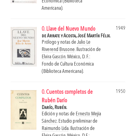
Económica (Biblioteca
Americana).
1949
0. Llave del Nuevo Mundo
de Arrate y Acosta, José Martín Félix.
Prólogo y notas de
Julio Le
Riverend Brusone
. Ilustración de
Elvira Gascón
.
México, D. F.:
Fondo de Cultura Económica
(Biblioteca Americana).
1950
0. Cuentos completos de
Rubén Darío
Darío, Rubén.
Edición y notas de
Ernesto Mejía
Sánchez
. Estudio preliminar de
Raimundo Lida
. Ilustración de
Elvira Gascón
.
México, D.F.: