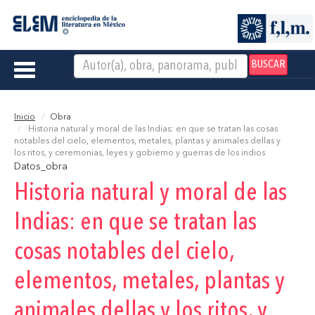
BUSCAR
Toggle
navigation
Inicio
Obra
Historia natural y moral de las Indias: en que se tratan las cosas
notables del cielo, elementos, metales, plantas y animales dellas y
los ritos, y ceremonias, leyes y gobierno y guerras de los indios
Datos_obra
Historia natural y moral de las
Indias: en que se tratan las
cosas notables del cielo,
elementos, metales, plantas y
animales dellas y los ritos, y