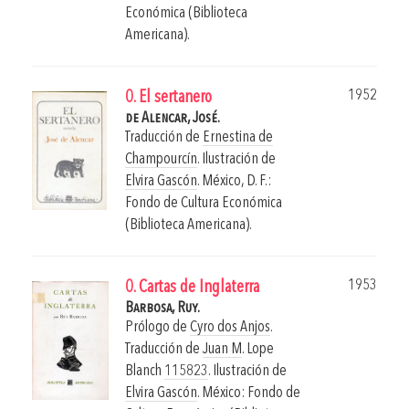
Económica (Biblioteca
Americana).
1952
0. El sertanero
de Alencar, José.
Traducción de
Ernestina de
Champourcín
. Ilustración de
Elvira Gascón
.
México, D. F.:
Fondo de Cultura Económica
(Biblioteca Americana).
1953
0. Cartas de Inglaterra
Barbosa, Ruy.
Prólogo de
Cyro dos Anjos
.
Traducción de
Juan M
. Lope
Blanch
115823
. Ilustración de
Elvira Gascón
.
México: Fondo de