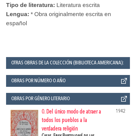
Tipo de literatura:
Literatura escrita
Lengua:
* Obra originalmente escrita en
español
OTRAS OBRAS DE LA COLECCIÓN (BIBLIOTECA AMERICANA):
OBRAS POR NÚMERO O AÑO
OBRAS POR GÉNERO LITERARIO
1942
0. Del único modo de atraer a
todos los pueblos a la
verdadera religión
Casas, Fray Bartolomé de las.