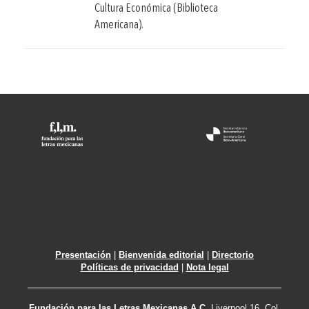
Cultura Económica (Biblioteca
Americana).
Presentación
|
Bienvenida editorial
|
Directorio
Políticas de privacidad
|
Nota legal
Fundación para las Letras Mexicanas A.C.
Liverpool 16, Col.