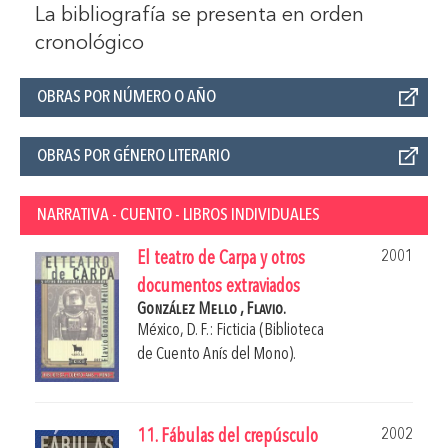
La bibliografía se presenta en orden
cronológico
OBRAS POR NÚMERO O AÑO
OBRAS POR GÉNERO LITERARIO
NARRATIVA - CUENTO - LIBROS INDIVIDUALES
2001
El teatro de Carpa y otros
documentos extraviados
González Mello , Flavio.
México, D. F.: Ficticia (Biblioteca
de Cuento Anís del Mono).
2002
11. Fábulas del crepúsculo