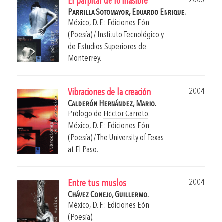
2003
El palpitar de lo inasible
Parrilla Sotomayor, Eduardo Enrique.
México, D. F.: Ediciones Eón
(Poesía) / Instituto Tecnológico y
de Estudios Superiores de
Monterrey.
2004
Vibraciones de la creación
Calderón Hernández, Mario.
Prólogo de
Héctor Carreto
.
México, D. F.: Ediciones Eón
(Poesía) / The University of Texas
at El Paso.
2004
Entre tus muslos
Chávez Conejo, Guillermo.
México, D. F.: Ediciones Eón
(Poesía).