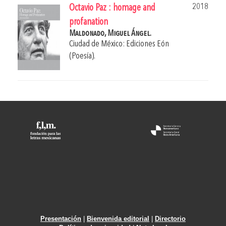
2018
Octavio Paz : homage and
profanation
Maldonado, Miguel Ángel.
Ciudad de México: Ediciones Eón
(Poesía).
Presentación
|
Bienvenida editorial
|
Directorio