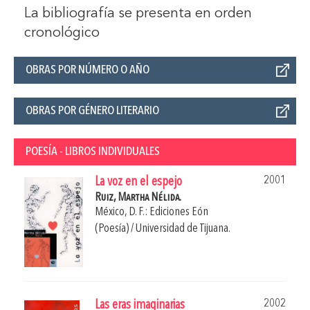
La bibliografía se presenta en orden
cronológico
OBRAS POR NÚMERO O AÑO
OBRAS POR GÉNERO LITERARIO
POESÍA - LIBROS INDIVIDUALES
2001
La voz en el espejo
Ruiz, Martha Nélida.
México, D. F.: Ediciones Eón
(Poesía) / Universidad de Tijuana.
2002
Las eras imaginarias