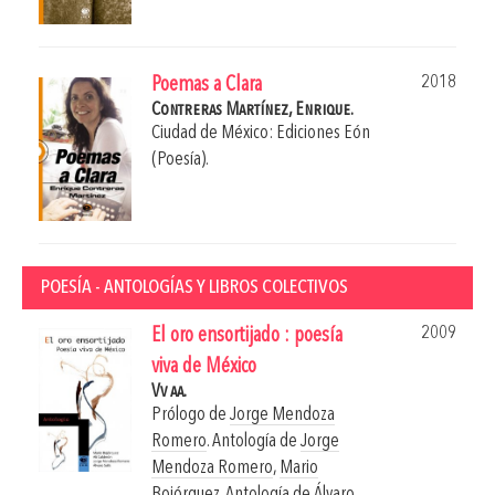
2018
Poemas a Clara
Contreras Martínez, Enrique.
Ciudad de México: Ediciones Eón
(Poesía).
POESÍA - ANTOLOGÍAS Y LIBROS COLECTIVOS
2009
El oro ensortijado : poesía
viva de México
Vv aa.
Prólogo de
Jorge Mendoza
Romero
. Antología de
Jorge
Mendoza Romero
,
Mario
Bojórquez
. Antología de
Álvaro