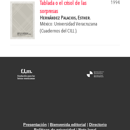
1994
Tablada o el crisol de las
sorpresas
Hernández Palacios, Esther.
México: Universidad Veracruzana
(Cuadernos del CILL ).
Presentación
|
Bienvenida editorial
|
Directorio
Políticas de privacidad
|
Nota legal