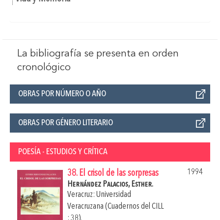
La bibliografía se presenta en orden
cronológico
OBRAS POR NÚMERO O AÑO
OBRAS POR GÉNERO LITERARIO
POESÍA - ESTUDIOS Y CRÍTICA
1994
38. El crisol de las sorpresas
Hernández Palacios, Esther.
Veracruz: Universidad
Veracruzana (Cuadernos del CILL
; 38).