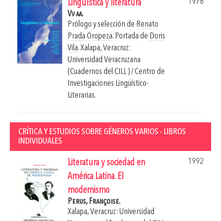
1978
Lingüística y literatura
Vv aa.
Prólogo y selección de
Renato
Prada Oropeza
. Portada de
Doris
Vila
.
Xalapa, Veracruz:
Universidad Veracruzana
(Cuadernos del CILL ) / Centro de
Investigaciones Lingüístico-
Literarias.
CRÍTICA Y ESTUDIOS SOBRE GÉNEROS VARIOS - LIBROS
INDIVIDUALES
1992
Literatura y sociedad en
América Latina. El
modernismo
Perus, Françoise.
Xalapa, Veracruz: Universidad