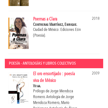
2018
Poemas a Clara
Contreras Martínez, Enrique.
Ciudad de México: Ediciones Eón
(Poesía).
POESÍA - ANTOLOGÍAS Y LIBROS COLECTIVOS
2009
El oro ensortijado : poesía
viva de México
Vv aa.
Prólogo de
Jorge Mendoza
Romero
. Antología de
Jorge
Mendoza Romero
,
Mario