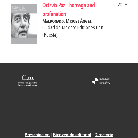
2018
Octavio Paz : homage and
profanation
Maldonado, Miguel Ángel.
Ciudad de México: Ediciones Eón
(Poesía).
Presentación
|
Bienvenida editorial
|
Directorio