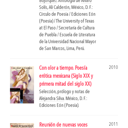
Bojórquez
. Antología de
Álvaro
Solís
,
Alí Calderón
,
México, D. F.:
Círculo de Poesía / Ediciones Eón
(Poesía) / The University of Texas
at El Paso / Secretaría de Cultura
de Puebla / Escuela de Literatura
de la Universidad Nacional Mayor
de San Marcos, Lima, Perú.
2010
Con olor a tiempo. Poesía
erótica mexicana (Siglo XIX y
primera mitad del siglo XX)
Selección, prólogo y notas de
Alejandra Silva
.
México, D. F.:
Ediciones Eón (Poesía).
2011
Reunión de nuevas voces