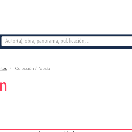
ntes
Colección / Poesía
ón