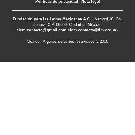
Políticas de privacidad
|
Nota legal
Fundación para las Letras Mexicanas A.C.
Liverpool 16, Col.
Juárez. C.P. 06600. Ciudad de México.
elem.contacto@gmail.com
elem.contacto@flm.org.mx
México - Algunos derechos reservados C 2018