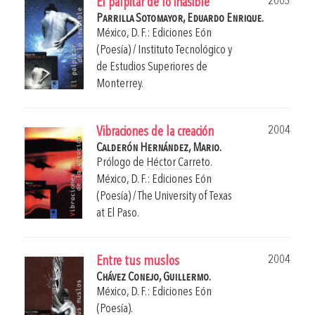
2003
El palpitar de lo inasible
Parrilla Sotomayor, Eduardo Enrique.
México, D. F.: Ediciones Eón
(Poesía) / Instituto Tecnológico y
de Estudios Superiores de
Monterrey.
2004
Vibraciones de la creación
Calderón Hernández, Mario.
Prólogo de
Héctor Carreto
.
México, D. F.: Ediciones Eón
(Poesía) / The University of Texas
at El Paso.
2004
Entre tus muslos
Chávez Conejo, Guillermo.
México, D. F.: Ediciones Eón
(Poesía).