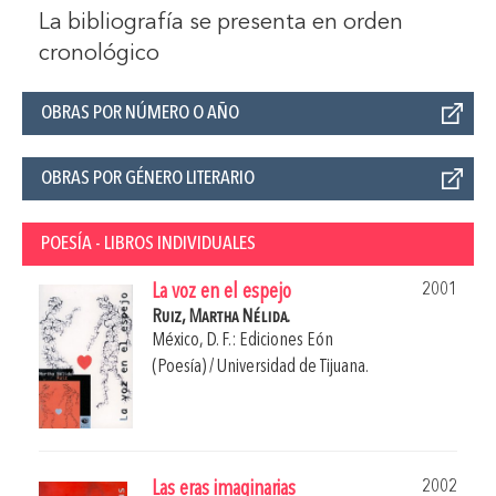
La bibliografía se presenta en orden
cronológico
OBRAS POR NÚMERO O AÑO
OBRAS POR GÉNERO LITERARIO
POESÍA - LIBROS INDIVIDUALES
2001
La voz en el espejo
Ruiz, Martha Nélida.
México, D. F.: Ediciones Eón
(Poesía) / Universidad de Tijuana.
2002
Las eras imaginarias