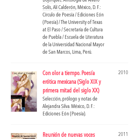
Bojórquez
. Antología de
Álvaro
Solís
,
Alí Calderón
,
México, D. F.:
Círculo de Poesía / Ediciones Eón
(Poesía) / The University of Texas
at El Paso / Secretaría de Cultura
de Puebla / Escuela de Literatura
de la Universidad Nacional Mayor
de San Marcos, Lima, Perú.
2010
Con olor a tiempo. Poesía
erótica mexicana (Siglo XIX y
primera mitad del siglo XX)
Selección, prólogo y notas de
Alejandra Silva
.
México, D. F.:
Ediciones Eón (Poesía).
2011
Reunión de nuevas voces