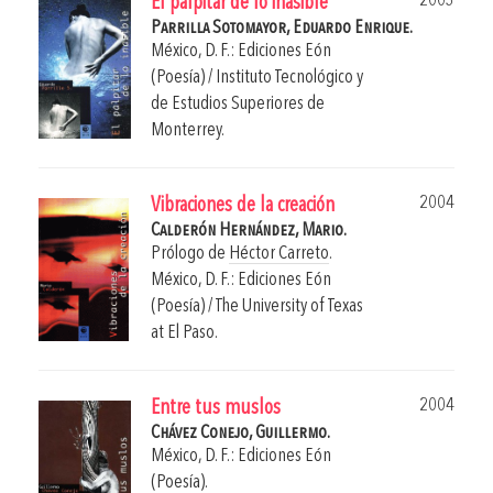
2003
El palpitar de lo inasible
Parrilla Sotomayor, Eduardo Enrique.
México, D. F.: Ediciones Eón
(Poesía) / Instituto Tecnológico y
de Estudios Superiores de
Monterrey.
2004
Vibraciones de la creación
Calderón Hernández, Mario.
Prólogo de
Héctor Carreto
.
México, D. F.: Ediciones Eón
(Poesía) / The University of Texas
at El Paso.
2004
Entre tus muslos
Chávez Conejo, Guillermo.
México, D. F.: Ediciones Eón
(Poesía).