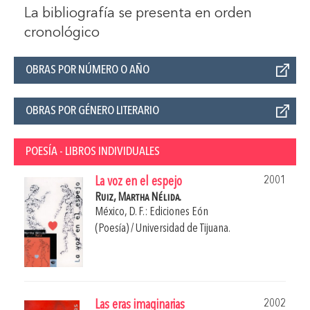
La bibliografía se presenta en orden
cronológico
OBRAS POR NÚMERO O AÑO
OBRAS POR GÉNERO LITERARIO
POESÍA - LIBROS INDIVIDUALES
2001
La voz en el espejo
Ruiz, Martha Nélida.
México, D. F.: Ediciones Eón
(Poesía) / Universidad de Tijuana.
2002
Las eras imaginarias