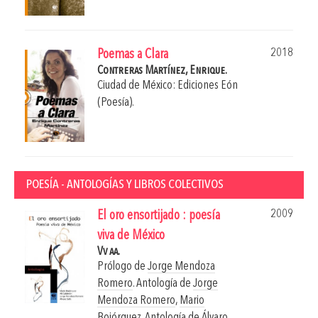
2018
Poemas a Clara
Contreras Martínez, Enrique.
Ciudad de México: Ediciones Eón
(Poesía).
POESÍA - ANTOLOGÍAS Y LIBROS COLECTIVOS
2009
El oro ensortijado : poesía
viva de México
Vv aa.
Prólogo de
Jorge Mendoza
Romero
. Antología de
Jorge
Mendoza Romero
,
Mario
Bojórquez
. Antología de
Álvaro