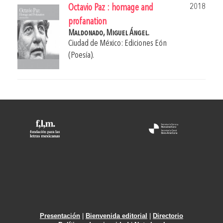
2018
Octavio Paz : homage and
profanation
Maldonado, Miguel Ángel.
Ciudad de México: Ediciones Eón
(Poesía).
Presentación
|
Bienvenida editorial
|
Directorio