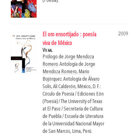
(Poesía).
2009
El oro ensortijado : poesía
viva de México
Vv aa.
Prólogo de
Jorge Mendoza
Romero
. Antología de
Jorge
Mendoza Romero
,
Mario
Bojórquez
. Antología de
Álvaro
Solís
,
Alí Calderón
,
México, D. F.:
Círculo de Poesía / Ediciones Eón
(Poesía) / The University of Texas
at El Paso / Secretaría de Cultura
de Puebla / Escuela de Literatura
de la Universidad Nacional Mayor
de San Marcos, Lima, Perú.