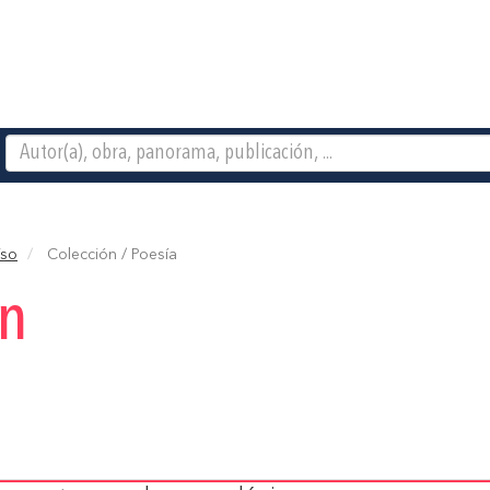
íso
Colección / Poesía
ón