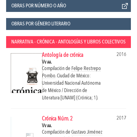
OBRAS POR NÚMERO O AÑO
OBRAS POR GÉNERO LITERARIO
NARRATIVA - CRÓNICA - ANTOLOGÍAS Y LIBROS COLECTIVOS
2016
Antología de crónica
Vv aa.
Compilación de
Felipe Restrepo
Pombo
.
Ciudad de México:
Universidad Nacional Autónoma
de México / Dirección de
Literatura [UNAM] (Crónica; 1).
2017
Crónica Núm. 2
Vv aa.
Compilación de
Gustavo Jiménez