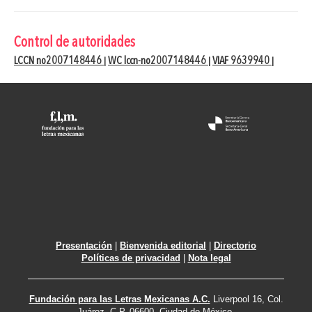
Control de autoridades
LCCN no2007148446
WC lccn-no2007148446
VIAF 9639940
|
|
|
Presentación
|
Bienvenida editorial
|
Directorio
Políticas de privacidad
|
Nota legal
Fundación para las Letras Mexicanas A.C.
Liverpool 16, Col.
Juárez. C.P. 06600. Ciudad de México.