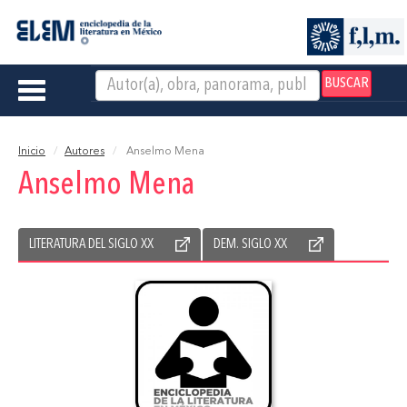
BUSCAR
Toggle
navigation
Inicio
Autores
Anselmo Mena
Anselmo Mena
LITERATURA DEL SIGLO XX
DEM. SIGLO XX