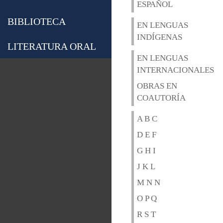
ESPAÑOL
BIBLIOTECA
EN LENGUAS
INDÍGENAS
LITERATURA ORAL
EN LENGUAS
INTERNACIONALES
OBRAS EN
COAUTORÍA
A B C
D E F
G H I
J K L
M N N
O P Q
R S T