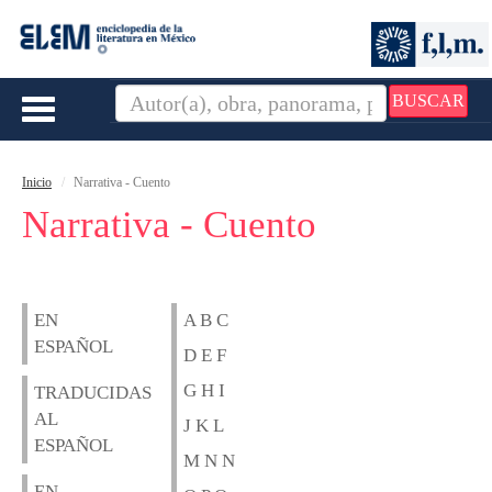
BUSCAR
Toggle
navigation
Inicio
Narrativa - Cuento
Narrativa - Cuento
EN
A B C
ESPAÑOL
D E F
G H I
TRADUCIDAS
AL
J K L
ESPAÑOL
M N N
EN