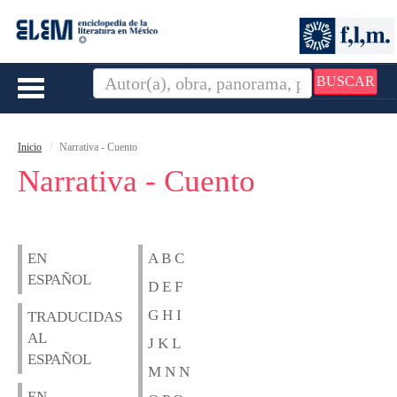
BUSCAR
Toggle
navigation
Inicio
Narrativa - Cuento
Narrativa - Cuento
EN
A B C
ESPAÑOL
D E F
G H I
TRADUCIDAS
AL
J K L
ESPAÑOL
M N N
EN