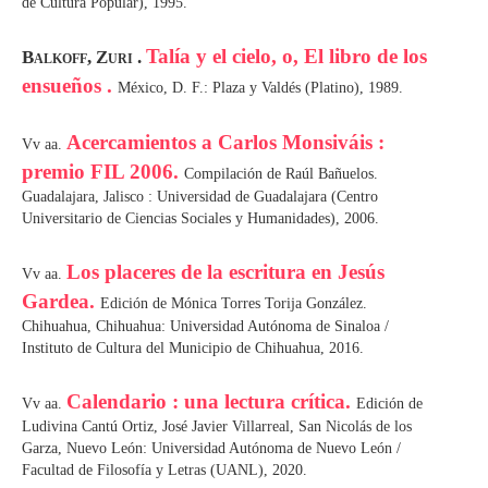
de Cultura Popular), 1995.
Talía y el cielo, o, El libro de los
Balkoff, Zuri .
ensueños .
México, D. F.: Plaza y Valdés (Platino), 1989.
Acercamientos a Carlos Monsiváis :
Vv aa.
premio FIL 2006.
Compilación de Raúl Bañuelos.
Guadalajara, Jalisco : Universidad de Guadalajara (Centro
Universitario de Ciencias Sociales y Humanidades), 2006.
Los placeres de la escritura en Jesús
Vv aa.
Gardea.
Edición de Mónica Torres Torija González.
Chihuahua, Chihuahua: Universidad Autónoma de Sinaloa /
Instituto de Cultura del Municipio de Chihuahua, 2016.
Calendario : una lectura crítica.
Vv aa.
Edición de
Ludivina Cantú Ortiz, José Javier Villarreal, San Nicolás de los
Garza, Nuevo León: Universidad Autónoma de Nuevo León /
Facultad de Filosofía y Letras (UANL), 2020.