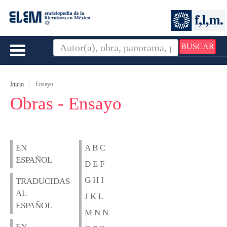
BUSCAR
Toggle
navigation
Inicio
Ensayo
Obras - Ensayo
EN
A B C
ESPAÑOL
D E F
G H I
TRADUCIDAS
AL
J K L
ESPAÑOL
M N N
EN