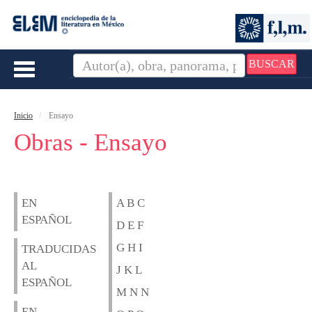
BUSCAR
Toggle
navigation
Inicio
Ensayo
Obras - Ensayo
EN
A B C
ESPAÑOL
D E F
G H I
TRADUCIDAS
AL
J K L
ESPAÑOL
M N N
EN