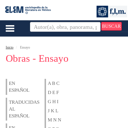
BUSCAR
Toggle
navigation
Inicio
Ensayo
Obras - Ensayo
EN
A B C
ESPAÑOL
D E F
G H I
TRADUCIDAS
AL
J K L
ESPAÑOL
M N N
EN