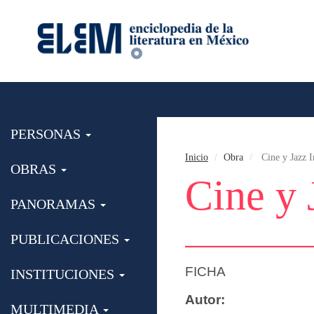
PERSONAS
Inicio
Obra
Cine y Jazz 
OBRAS
Cine y 
PANORAMAS
PUBLICACIONES
FICHA
INSTITUCIONES
Autor:
MULTIMEDIA