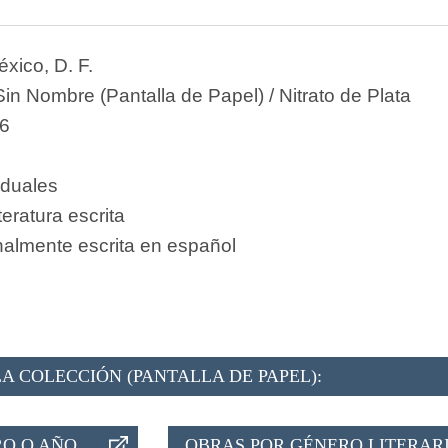
xico, D. F.
in Nombre (Pantalla de Papel) / Nitrato de Plata
6
iduales
teratura escrita
nalmente escrita en español
A COLECCIÓN (PANTALLA DE PAPEL):
O O AÑO
OBRAS POR GÉNERO LITERAR