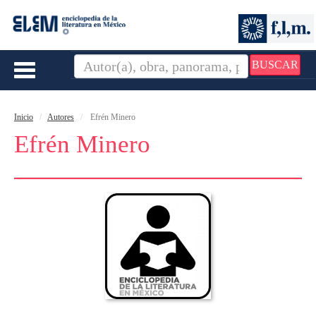
BUSCAR
Toggle
navigation
Inicio
Autores
Efrén Minero
Efrén Minero