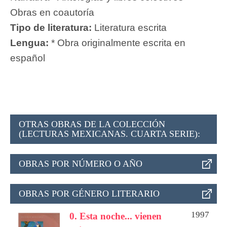
Obras en coautoría
Tipo de literatura:
Literatura escrita
Lengua:
* Obra originalmente escrita en
español
OTRAS OBRAS DE LA COLECCIÓN
(LECTURAS MEXICANAS. CUARTA SERIE):
OBRAS POR NÚMERO O AÑO
OBRAS POR GÉNERO LITERARIO
1997
0. Esta noche... vienen