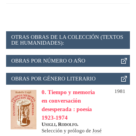
OTRAS OBRAS DE LA COLECCIÓN (TEXTOS
DE HUMANIDADES):
OBRAS POR NÚMERO O AÑO
OBRAS POR GÉNERO LITERARIO
1981
0. Tiempo y memoria
en conversación
desesperada : poesía
1923-1974
Usigli, Rodolfo.
Selección y prólogo de
José