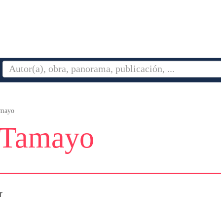
amayo
 Tamayo
r