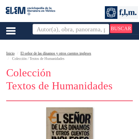
BUSCAR
Toggle
navigation
Inicio
El señor de las dínamos y otros cuentos ingleses
Colección / Textos de Humanidades
Colección
Textos de Humanidades