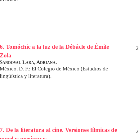
6. Tomóchic a la luz de la Débâcle de Émile
2
Zola
Sandoval Lara, Adriana.
México, D. F.: El Colegio de México (Estudios de
lingüística y literatura).
7. De la literatura al cine. Versiones fílmicas de
2
novelas mexicanas