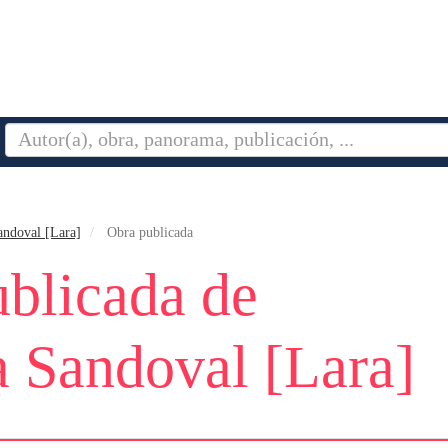
andoval [Lara]
Obra publicada
blicada de
 Sandoval [Lara]