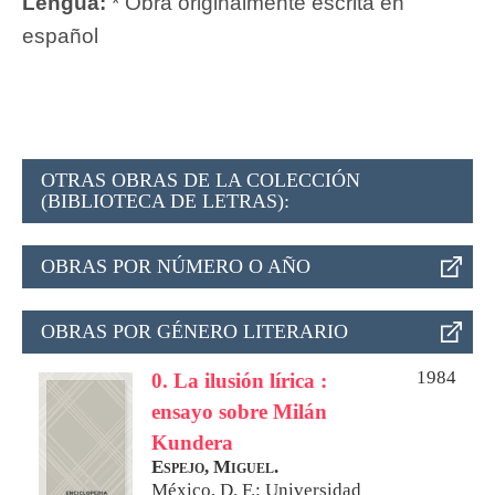
Lengua:
* Obra originalmente escrita en
español
OTRAS OBRAS DE LA COLECCIÓN
(BIBLIOTECA DE LETRAS):
OBRAS POR NÚMERO O AÑO
OBRAS POR GÉNERO LITERARIO
1984
0. La ilusión lírica :
ensayo sobre Milán
Kundera
Espejo, Miguel.
México, D. F.: Universidad