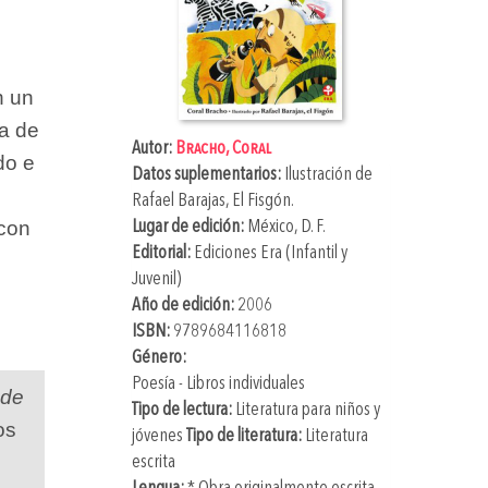
n un
na de
Autor:
Bracho, Coral
do e
Datos suplementarios:
Ilustración de
Rafael Barajas, El Fisgón
.
 con
Lugar de edición:
México, D. F.
Editorial:
Ediciones Era (Infantil y
Juvenil)
o
Año de edición:
2006
ISBN:
9789684116818
Género:
Poesía - Libros individuales
 de
Tipo de lectura:
Literatura para niños y
os
jóvenes
Tipo de literatura:
Literatura
escrita