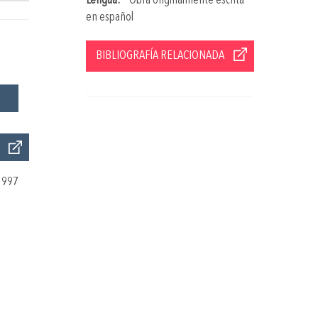
Lengua:
* Obra originalmente escrita
en español
BIBLIOGRAFÍA RELACIONADA
1997