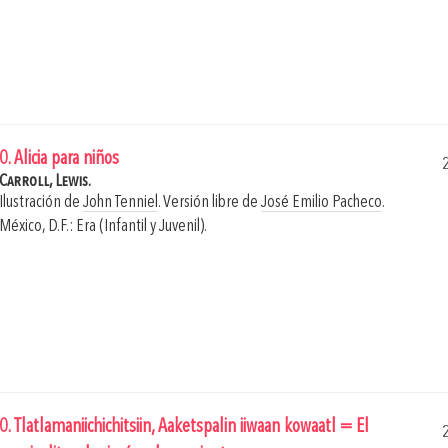
0. Alicia para niños
Carroll, Lewis.
Ilustración de
John Tenniel
. Versión libre de
José Emilio Pacheco
.
México, D.F.: Era (Infantil y Juvenil).
0. Tlatlamaniichichitsiin, Aaketspalin iiwaan kowaatl = El