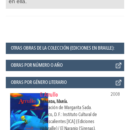
en ella.
OTRAS OBRAS DE LA COLECCIÓN (EDICIONES EN BRAILLE):
OBRAS POR NÚMERO O AÑO
OBRAS POR GÉNERO LITERARIO
2008
0. Arrullo
Baranda, María.
Ilustración de
Margarita Sada
.
México, D. F.: Instituto Cultural de
Aguascalientes [ICA] (Ediciones
en braille) / El Naranjo (Sirenas).