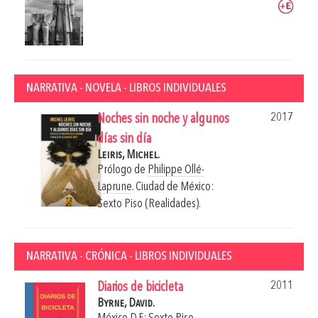
NARRATIVA - NOVELA - LIBROS INDIVIDUALES
2017
Noches sin noche y algunos
días sin día
Leiris, Michel.
Prólogo de
Philippe Ollé-
Laprune
.
Ciudad de México:
Sexto Piso (Realidades).
NARRATIVA - CRÓNICA - LIBROS INDIVIDUALES
2011
Diarios de bicicleta
Byrne, David.