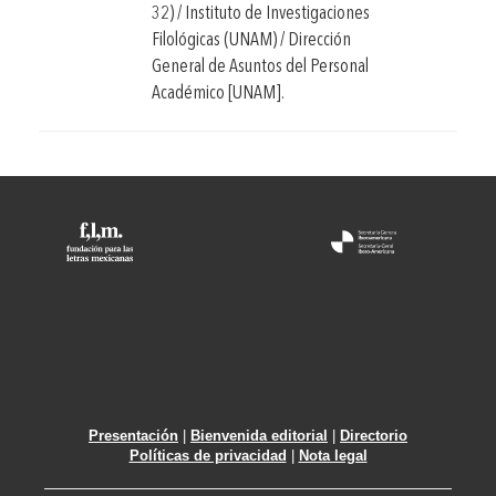
32) / Instituto de Investigaciones
Filológicas (UNAM) / Dirección
General de Asuntos del Personal
Académico [UNAM].
Presentación
|
Bienvenida editorial
|
Directorio
Políticas de privacidad
|
Nota legal