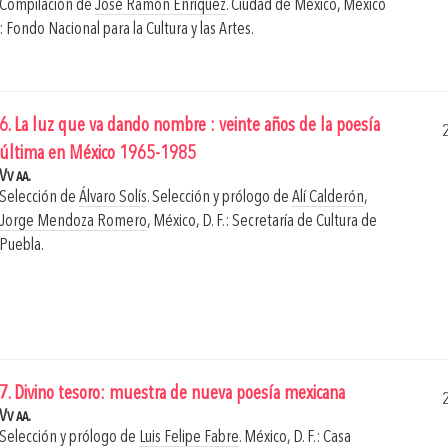
Compilación de
José Ramón Enríquez
.
Ciudad de México, México
: Fondo Nacional para la Cultura y las Artes.
6. La luz que va dando nombre : veinte años de la poesía
última en México 1965-1985
Vv aa.
Selección de
Álvaro Solís
. Selección y prólogo de
Alí Calderón
,
Jorge Mendoza Romero
,
México, D. F.: Secretaría de Cultura de
Puebla.
7. Divino tesoro: muestra de nueva poesía mexicana
Vv aa.
Selección y prólogo de
Luis Felipe Fabre
.
México, D. F.: Casa