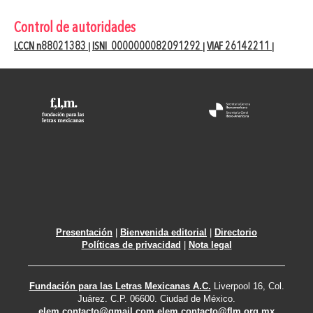
Control de autoridades
LCCN n88021383
ISNI 0000000082091292
VIAF 26142211
|
|
|
Presentación
|
Bienvenida editorial
|
Directorio
Políticas de privacidad
|
Nota legal
Fundación para las Letras Mexicanas A.C.
Liverpool 16, Col.
Juárez. C.P. 06600. Ciudad de México.
elem.contacto@gmail.com
elem.contacto@flm.org.mx