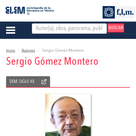
BUSCAR
Toggle
navigation
Inicio
Autores
Sergio Gómez Montero
Sergio Gómez Montero
DEM. SIGLO XX