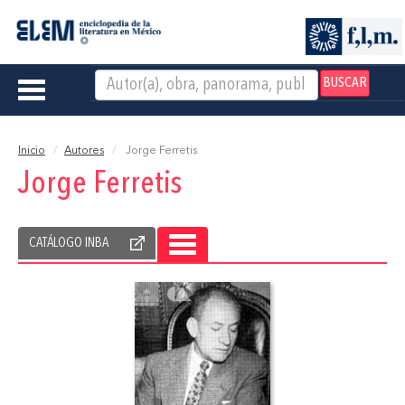
BUSCAR
Toggle
navigation
Inicio
Autores
Jorge Ferretis
Jorge Ferretis
CATÁLOGO INBA
TOGGLE
NAVIGATION