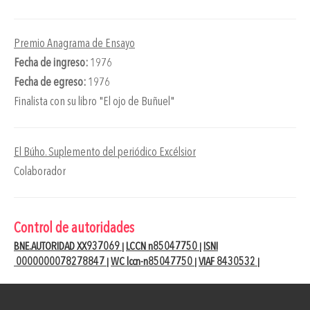
Premio Anagrama de Ensayo
Fecha de ingreso:
1976
Fecha de egreso:
1976
Finalista con su libro "El ojo de Buñuel"
El Búho. Suplemento del periódico Excélsior
Colaborador
Control de autoridades
BNE.AUTORIDAD XX937069
LCCN n85047750
ISNI
|
|
0000000078278847
WC lccn-n85047750
VIAF 8430532
|
|
|