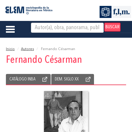
BUSCAR
Toggle
navigation
Inicio
Autores
Fernando Césarman
Fernando Césarman
CATÁLOGO INBA
DEM. SIGLO XX