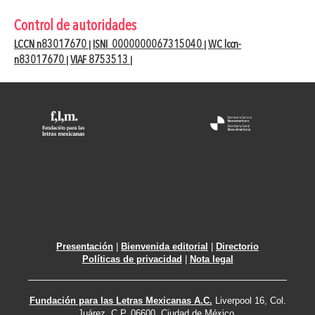
Control de autoridades
LCCN n83017670
ISNI 0000000067315040
WC lccn-
|
|
n83017670
VIAF 8753513
|
|
Presentación
|
Bienvenida editorial
|
Directorio
Políticas de privacidad
|
Nota legal
Fundación para las Letras Mexicanas A.C.
Liverpool 16, Col.
Juárez. C.P. 06600. Ciudad de México.