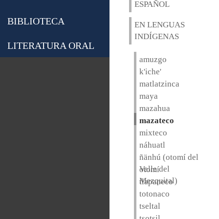
ESPAÑOL
BIBLIOTECA
EN LENGUAS
INDÍGENAS
LITERATURA ORAL
amuzgo
k'iche'
matlatzinca
maya
mazahua
mazateco
mixteco
náhuatl
ñänhú (otomí del
Valle del
otomí
Mezquital)
tlapaneco
totonaco
tseltal
tsotsil