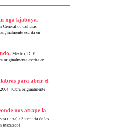
jin nga kjabuya.
ón General de Culturas
iginalmente escrita en
endo.
México, D. F.:
 originalmente escrita en
labras para abrir el
 2004. [Obra originalmente
Donde nos atrape la
a tierra) / Secretaría de las
en mazateco]