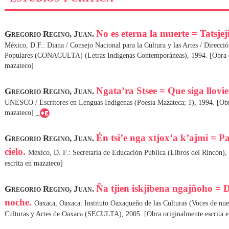
No es eterna la muerte = Tatsje
Gregorio Regino, Juan.
México, D.F.: Diana / Consejo Nacional para la Cultura y las Artes / Direcci
Populares (CONACULTA) (Letras Indígenas Contemporáneas), 1994. [Obra or
mazateco]
Ngata’ra Stsee = Que siga llovi
Gregorio Regino, Juan.
UNESCO / Escritores en Lenguas Indígenas (Poesía Mazateca; 1), 1994. [Obra
mazateco]
Én tsi’e nga xtjox’a k’ajmi = Pa
Gregorio Regino, Juan.
cielo.
México, D. F.: Secretaría de Educación Pública (Libros del Rincón),
escrita en mazateco]
Ña tjien iskjibena ngajñoho = 
Gregorio Regino, Juan.
noche.
Oaxaca, Oaxaca: Instituto Oaxaqueño de las Culturas (Voces de nuestr
Culturas y Artes de Oaxaca (SECULTA), 2005. [Obra originalmente escrita 