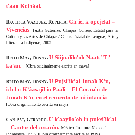
t'aan Kolnáal.
.
Ch´iel k´opojelal =
Bautista Vázquez, Ruperta.
Vivencias.
Tuxtla Gutiérrez, Chiapas: Consejo Estatal para la
Cultura y las Artes de Chiapas / Centro Estatal de Lenguas, Arte y
Literatura Indígenas, 2003.
U Siijnalilo'ob Naats' Ti'
Brito May, Donny.
ka'an.
. [Obra originalmente escrita en maya]
U Pujsi’ik’al Junab K’u,
Brito May, Donny.
ichil u K’áasajil in Paali = El Corazón de
Junab K’u, en el recuerdo de mi infancia.
.
[Obra originalmente escrita en maya]
U k'aayilo'ob in puksi'ik'al
Can Pat, Gerardo.
= Cantos del corazón.
México: Instituto Nacional
Indigenista, 1993. [Obra originalmente escrita en maya]