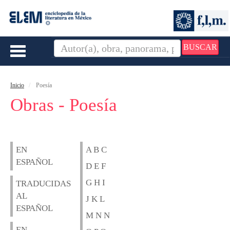
BUSCAR
Toggle
navigation
Inicio
Poesía
Obras - Poesía
EN
A B C
ESPAÑOL
D E F
G H I
TRADUCIDAS
AL
J K L
ESPAÑOL
M N N
EN