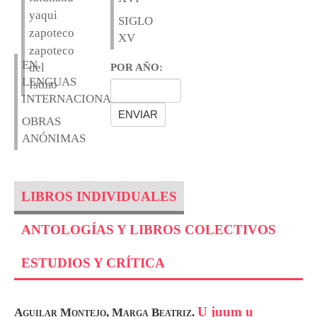
yaqui
SIGLO
zapoteco
XV
zapoteco
EN
del
POR AÑO:
LENGUAS
Istmo
INTERNACIONALES
OBRAS
ANÓNIMAS
LIBROS INDIVIDUALES
ANTOLOGÍAS Y LIBROS COLECTIVOS
ESTUDIOS Y CRÍTICA
U juum u
Aguilar Montejo, Marga Beatriz.