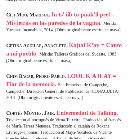
In ts' íib tu paak'il peel =
Ceh Moo, Marisol.
Mis letras en las paredes de la vagina.
Mérida,
Yucatán: Incunabula, 2014. [Obra originalmente escrita en maya]
Kajtal-K’ay = Canto
Cetina Aguilar, Anacleto.
a mi pueblo.
Mérida: Talleres Gráficos del Sudeste, 1983.
[Obra originalmente escrita en maya]
LOOL K´AJLAY =
Chim Bacab, Pedro Pablo.
Flor de la memoria.
San Francisco de Campeche,
Campeche: Dirección General de Publicaciones [CONACULTA],
2014. [Obra originalmente escrita en maya]
Enfermedad de Talking.
Cortés Montes, Jair.
Traducción al portugués de Virna Teixeira. Traducción al francés
de María Teresa Meneses. Traducción al catalán de Roxana
Elvridge–Thomas. Traducción al Maya-Yucateco de Vicente
Canché Moo. Traducción al Tsotsil de Mariano Reynaldo