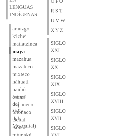
O P Q
LENGUAS
R S T
INDÍGENAS
U V W
amuzgo
X Y Z
k'iche'
SIGLO
matlatzinca
XXI
maya
mazahua
SIGLO
mazateco
XX
mixteco
SIGLO
náhuatl
XIX
ñänhú
SIGLO
(otomí
otomí
XVIII
del
tlapaneco
SIGLO
Valle
totonaco
XVII
del
tseltal
Mezquital)
tsotsil
SIGLO
tutunakú
XVI