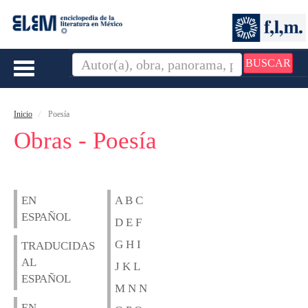
BUSCAR
Toggle
navigation
Inicio
Poesía
Obras - Poesía
EN
A B C
ESPAÑOL
D E F
G H I
TRADUCIDAS
AL
J K L
ESPAÑOL
M N N
EN