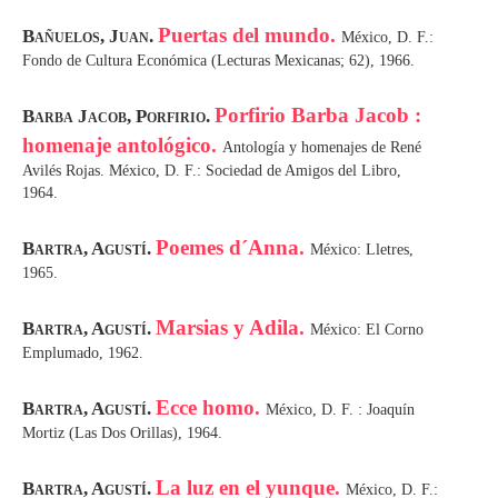
Puertas del mundo.
Bañuelos, Juan.
México, D. F.:
Fondo de Cultura Económica (Lecturas Mexicanas; 62), 1966.
Porfirio Barba Jacob :
Barba Jacob, Porfirio.
homenaje antológico.
Antología y homenajes de René
Avilés Rojas. México, D. F.: Sociedad de Amigos del Libro,
1964.
Poemes d´Anna.
Bartra, Agustí.
México: Lletres,
1965.
Marsias y Adila.
Bartra, Agustí.
México: El Corno
Emplumado, 1962.
Ecce homo.
Bartra, Agustí.
México, D. F. : Joaquín
Mortiz (Las Dos Orillas), 1964.
La luz en el yunque.
Bartra, Agustí.
México, D. F.: