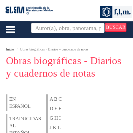
BUSCAR
Toggle
navigation
Inicio
Obras biográficas - Diarios y cuadernos de notas
Obras biográficas - Diarios
y cuadernos de notas
EN
A B C
ESPAÑOL
D E F
G H I
TRADUCIDAS
AL
J K L
ESPAÑOL