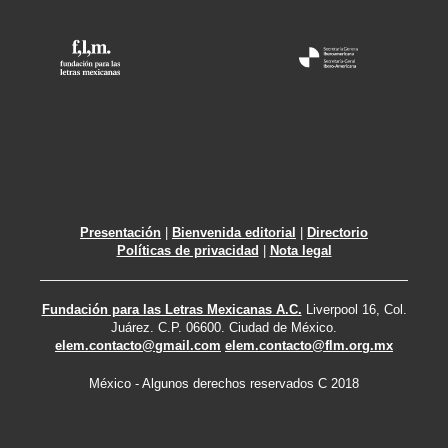
Presentación
|
Bienvenida editorial
|
Directorio
Políticas de privacidad
|
Nota legal
Fundación para las Letras Mexicanas A.C.
Liverpool 16, Col.
Juárez. C.P. 06600. Ciudad de México.
elem.contacto@gmail.com
elem.contacto@flm.org.mx
México - Algunos derechos reservados C 2018