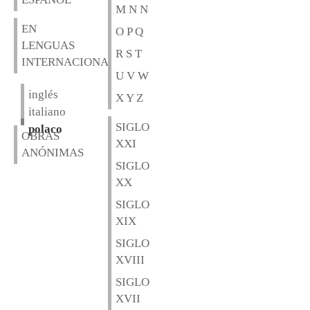
M N N
EN
O P Q
LENGUAS
R S T
INTERNACIONALES
U V W
inglés
X Y Z
italiano
SIGLO
polaco
OBRAS
XXI
ANÓNIMAS
SIGLO
XX
SIGLO
XIX
SIGLO
XVIII
SIGLO
XVII