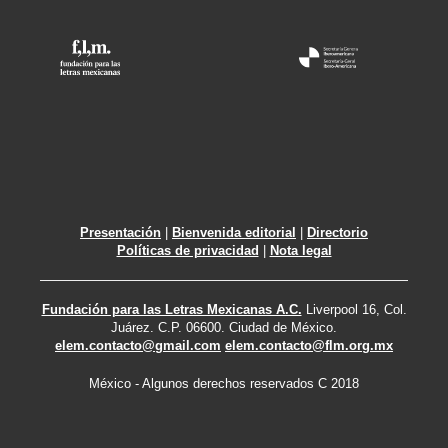
Presentación
|
Bienvenida editorial
|
Directorio
Políticas de privacidad
|
Nota legal
Fundación para las Letras Mexicanas A.C.
Liverpool 16, Col.
Juárez. C.P. 06600. Ciudad de México.
elem.contacto@gmail.com
elem.contacto@flm.org.mx
México - Algunos derechos reservados C 2018