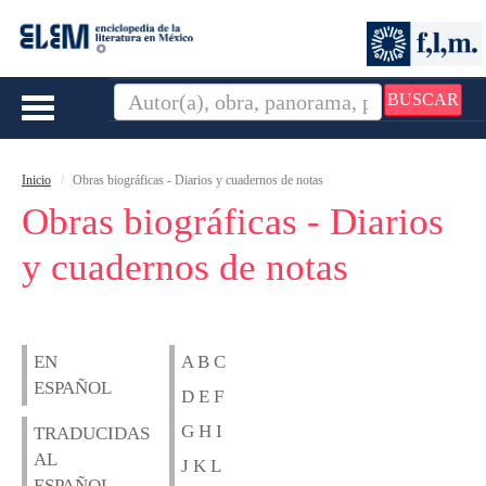
BUSCAR
Toggle
navigation
Inicio
Obras biográficas - Diarios y cuadernos de notas
Obras biográficas - Diarios
y cuadernos de notas
EN
A B C
ESPAÑOL
D E F
G H I
TRADUCIDAS
AL
J K L
ESPAÑOL