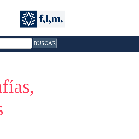
BUSCAR
fías,
s