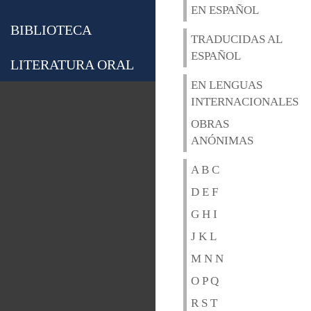
EN ESPAÑOL
BIBLIOTECA
TRADUCIDAS AL
ESPAÑOL
LITERATURA ORAL
EN LENGUAS
INTERNACIONALES
OBRAS
ANÓNIMAS
A B C
D E F
G H I
J K L
M N N
O P Q
R S T