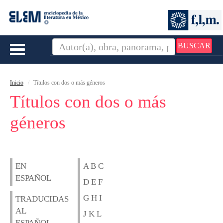
BUSCAR
Toggle
navigation
Inicio
Títulos con dos o más géneros
Títulos con dos o más
géneros
EN
A B C
ESPAÑOL
D E F
G H I
TRADUCIDAS
AL
J K L
ESPAÑOL