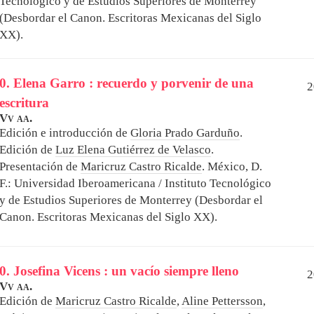
Tecnológico y de Estudios Superiores de Monterrey
(Desbordar el Canon. Escritoras Mexicanas del Siglo
XX).
0. Elena Garro : recuerdo y porvenir de una
2
escritura
Vv aa.
Edición e introducción de
Gloria Prado Garduño
.
Edición de
Luz Elena Gutiérrez de Velasco
.
Presentación de
Maricruz Castro Ricalde
.
México, D.
F.: Universidad Iberoamericana / Instituto Tecnológico
y de Estudios Superiores de Monterrey (Desbordar el
Canon. Escritoras Mexicanas del Siglo XX).
0. Josefina Vicens : un vacío siempre lleno
2
Vv aa.
Edición de
Maricruz Castro Ricalde
,
Aline Pettersson
,