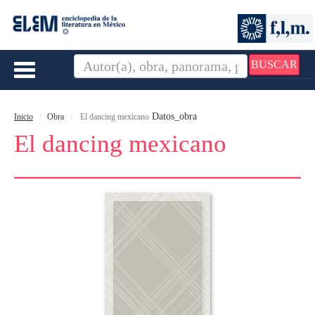
BUSCAR
Toggle
navigation
Datos_obra
Inicio
Obra
El dancing mexicano
El dancing mexicano