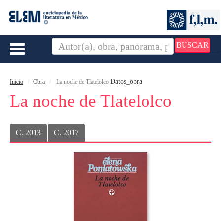
BUSCAR
Toggle
navigation
Datos_obra
Inicio
Obra
La noche de Tlatelolco
La noche de Tlatelolco
C. 2013
C. 2017