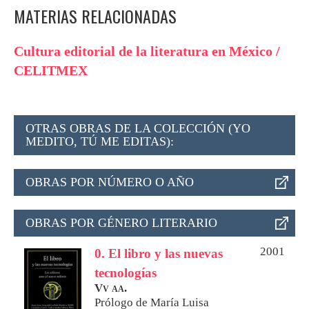
MATERIAS RELACIONADAS
Cultura editorial de la literatura en México /
CELITMEX
OTRAS OBRAS DE LA COLECCIÓN (YO
MEDITO, TÚ ME EDITAS):
OBRAS POR NÚMERO O AÑO
OBRAS POR GÉNERO LITERARIO
2001
0. El libro y las nuevas
tecnologías
Vv aa.
Prólogo de
María Luisa